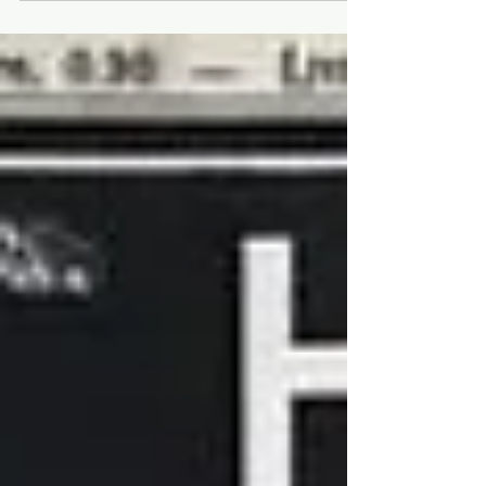
redécouvrir …cartes murales
scolaires affiches scolaires