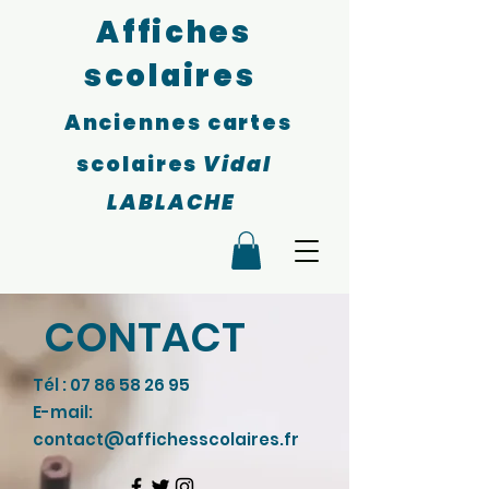
Affiches
scolaires
Anciennes cartes
scolaires
Vidal
LABLACHE
CONTACT
Tél :
07 86 58 26 95
E-mail:
contact@affichesscolaires.fr