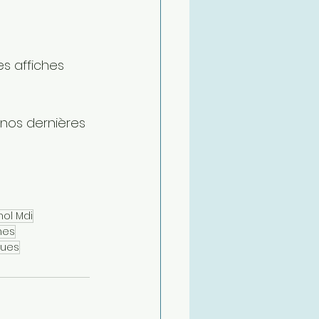
s affiches 
 nos dernières 
 
nol Mdi
nes
ques