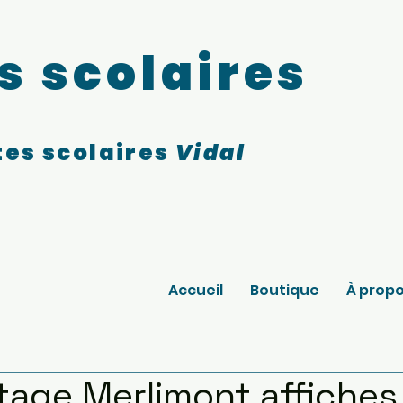
s scolaires
es scolaires
Vidal
Accueil
Boutique
À prop
ntage Merlimont affiches