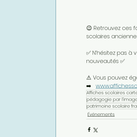
😉 Retrouvez ces f
scolaires ancienne
✅ N’hésitez pas à 
nouveautés ✅
⚠️ Vous pouvez éga
➡️   
www.affichessco
Affiches scolaires cart
pédagogie par l’imag
patrimoine scolaire fr
Événements