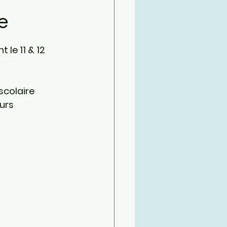
e
 le 11 & 12 
scolaire 
urs 