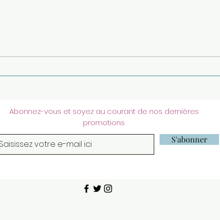
MON
Puces du Touquet affiches
et cartes scolaires
anciennes
Abonnez-vous et soyez au courant de nos dernières
promotions
S'abonner