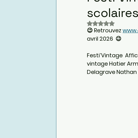
scolaire
Noté NaN étoiles 
😉 
Retrouvez 
www.a
avril 2026  😉
Festi’Vintage  Affi
vintage Hatier Arm
Delagrave Nathan 