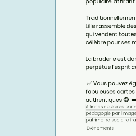
populaire, attirant
Traditionnellement
Lille rassemble des
qui vendent toutes 
célèbre pour ses m
La braderie est don
perpétue l’esprit c
 ✅ 
Vous pouvez éga
fabuleuses cartes 
authentiques 😉  ➡️ 
Affiches scolaires cart
pédagogie par l’imag
patrimoine scolaire fr
Événements