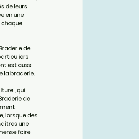
s de leurs 
ée en une 
s chaque 
Braderie de 
articuliers 
nt est aussi 
 la braderie.
urel, qui 
Braderie de 
ement 
e, lorsque des 
aîtres une 
mense foire 