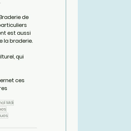
.
Braderie de 
articuliers 
nt est aussi 
 la braderie.
urel, qui 
ernet ces 
res 
nol Mdi
nes
ques