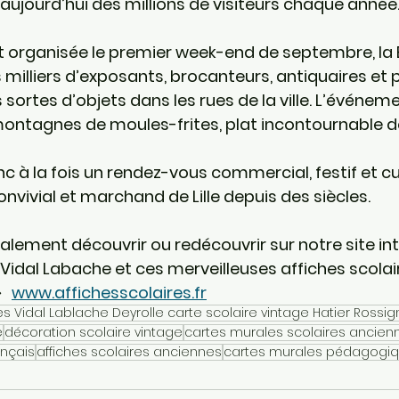
 aujourd’hui des millions de visiteurs chaque année
 organisée le premier week-end de septembre, la 
 milliers d’exposants, brocanteurs, antiquaires et p
sortes d’objets dans les rues de la ville. L’événeme
ontagnes de moules-frites, plat incontournable de
c à la fois un rendez-vous commercial, festif et cult
onvivial et marchand de Lille depuis des siècles.
lement découvrir ou redécouvrir sur notre site int
Vidal Labache et ces merveilleuses affiches scolai
  
www.affichesscolaires.fr
es Vidal Lablache Deyrolle carte scolaire vintage Hatier Rossig
e
décoration scolaire vintage
cartes murales scolaires ancien
ançais
affiches scolaires anciennes
cartes murales pédagogi