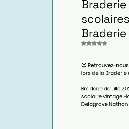
Braderie 
scolaire
Braderie 
Noté NaN étoiles 
😉 Retrouvez-nous 
lors de la Braderie 
Braderie de Lille 2
scolaire vintage H
Delagrave Nathan 