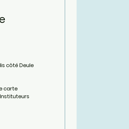
he
is côté Deule 
e carte 
Instituteurs 