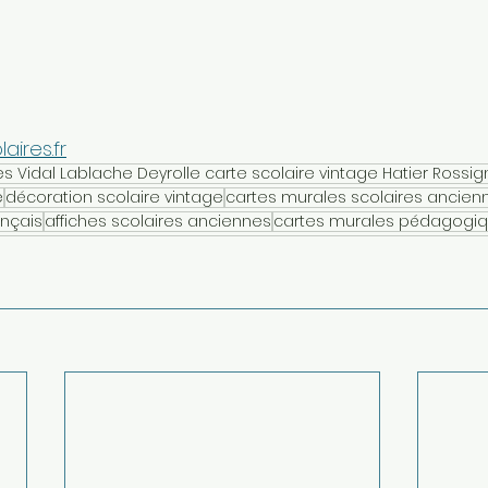
aires.fr
es Vidal Lablache Deyrolle carte scolaire vintage Hatier Rossig
e
décoration scolaire vintage
cartes murales scolaires ancien
ançais
affiches scolaires anciennes
cartes murales pédagogi