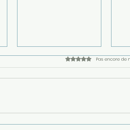
Noté 0 étoile sur 5.
Pas encore de 
Braderie de Lille 2026
BRO
affiches scolaires et cartes
Affi
Vidal Lablache Braderie de
anci
Lille 2026
Labl