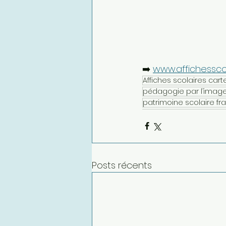
➡️ 
www.affichesscol
Affiches scolaires cart
pédagogie par l’imag
patrimoine scolaire fr
Posts récents