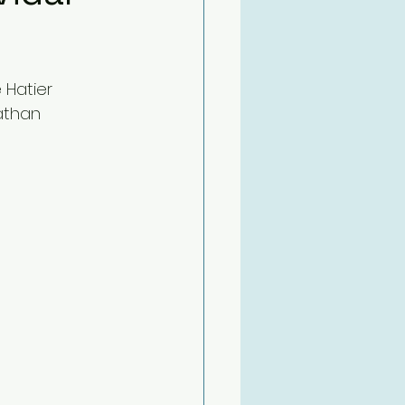
 Hatier 
athan 