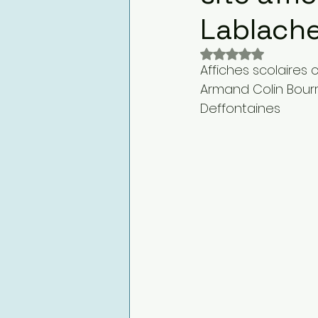
Lablach
Noté NaN étoiles 
Affiches scolaires 
Armand Colin Bourr
Deffontaines