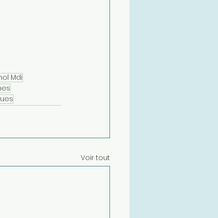
nol Mdi
nes
ques
Voir tout