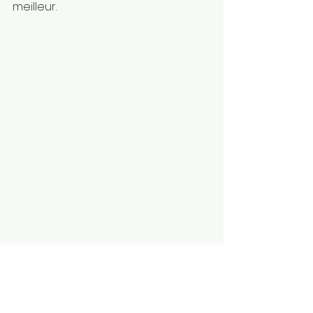
meilleur.
Réflexion sur une 
époque révolue