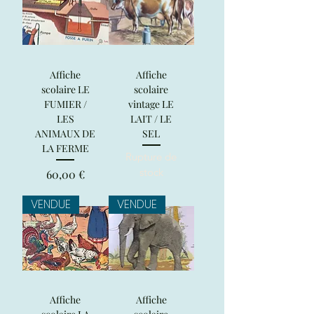
Affiche
Affiche
scolaire LE
scolaire
FUMIER /
vintage LE
LES
LAIT / LE
ANIMAUX DE
SEL
LA FERME
Rupture de
stock
Prix
60,00 €
VENDUE
VENDUE
Affiche
Affiche