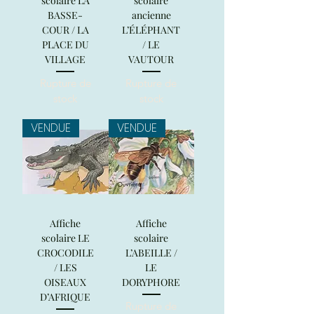
scolaire LA
scolaire
BASSE-
ancienne
COUR / LA
L’ÉLÉPHANT
PLACE DU
/ LE
VILLAGE
VAUTOUR
Rupture de
Rupture de
stock
stock
VENDUE
VENDUE
Affiche
Affiche
scolaire LE
scolaire
CROCODILE
L’ABEILLE /
/ LES
LE
OISEAUX
DORYPHORE
D’AFRIQUE
Rupture de