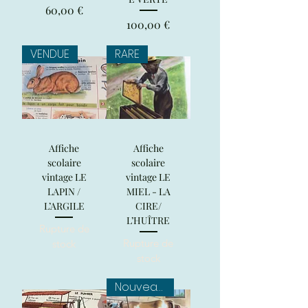
Prix
60,00 €
Prix
100,00 €
VENDUE
RARE
Affiche
Affiche
scolaire
scolaire
vintage LE
vintage LE
LAPIN /
MIEL - LA
L’ARGILE
CIRE/
L’HUÎTRE
Rupture de
Rupture de
stock
stock
Nouveauté