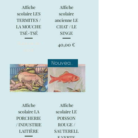
Affiche
Affiche
scolaire LES
scolaire
TERMITES /
ancienne LE
LA MOUCHE
CHAT / LE
TSÉ-TSÉ
SINGE
Rupture de
Prix
40,00 €
stock
Nouveauté
Affiche
Affiche
scolaire LA
scolaire LE
PORCHERIE
POISSON
/ INDUSTRIE
ROUGE /
LAITIÈRE
SAUTERELL
E VERTE