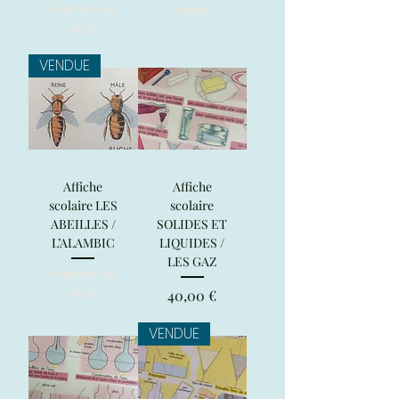
Rupture de
stock
stock
VENDUE
Affiche
Affiche
scolaire LES
scolaire
ABEILLES /
SOLIDES ET
L’ALAMBIC
LIQUIDES /
LES GAZ
Rupture de
stock
Prix
40,00 €
VENDUE