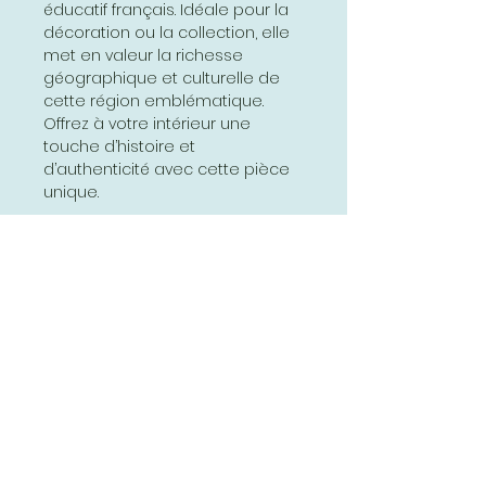
éducatif français. Idéale pour la
décoration ou la collection, elle
met en valeur la richesse
géographique et culturelle de
cette région emblématique.
Offrez à votre intérieur une
touche d’histoire et
d’authenticité avec cette pièce
unique.
Marrakech Casablanca Rabat
Tanger Oran Alger …
www.affichesscolaires.fr
Abonnez-vous et soyez au courant
de nos dernières promotions