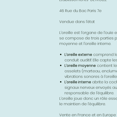
46 Rue du Bac Paris 7e
Vendue dans l’état
L’oreille est l’organe de l’ouïe e
se compose de trois parties princ
moyenne et l’oreille interne.
L’oreille externe
comprend le p
conduit auditif. Elle capte l
L’oreille moyenne
contient le
osselets (marteau, enclume,
vibrations sonores à l’oreille
L’oreille interne
abrite la coc
signaux nerveux envoyés au 
responsable de l’équilibre.
L’oreille joue donc un rôle es
le maintien de l’équilibre.
Vente en France et en Europe