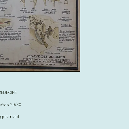
MEDECINE
nées 20/30
seignement