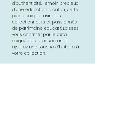
d'authenticité. Témoin précieux
d'une éducation d'antan, cette
pièce unique ravira les
collectionneurs et passionnés
de patrimoine éducatif. Laissez-
vous charmer par le détail
soigné de ces insectes et
ajoutez une touche d'histoire à
votre collection.
www.affichesscolaires.fr
Vente en France et en Europe
Autres pays me contacter pour
connaitre les frais d’expédition
Abonnez-vous et soyez au courant
de nos dernières promotions