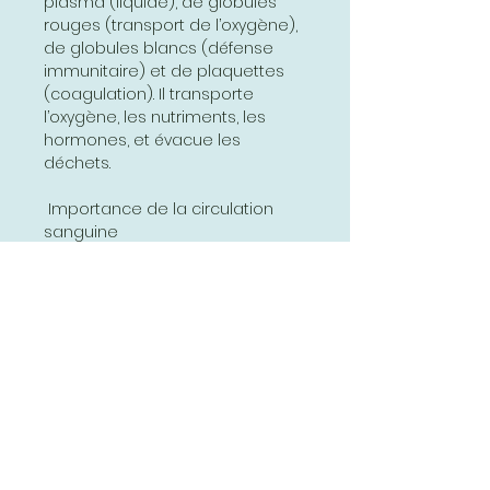
plasma (liquide), de globules
rouges (transport de l’oxygène),
de globules blancs (défense
immunitaire) et de plaquettes
(coagulation). Il transporte
l’oxygène, les nutriments, les
hormones, et évacue les
déchets.
Importance de la circulation
sanguine
Une bonne circulation sanguine
est essentielle à la vie. Elle
permet :
- L’oxygénation des tissus,
- L’élimination des déchets,
- Le maintien de la température
corporelle,
- Le transport des hormones et
des cellules immunitaires.