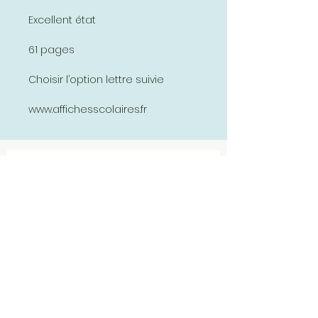
Excellent état
61 pages
Choisir l’option lettre suivie
www.affichesscolaires.fr
Abonnez-vous et soyez au courant
de nos dernières promotions
S'abonner