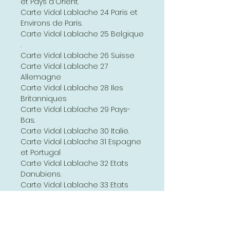
et Pays d'Orient.
Carte Vidal Lablache 24 Paris et
Environs de Paris.
Carte Vidal Lablache 25 Belgique
.
Carte Vidal Lablache 26 Suisse
Carte Vidal Lablache 27
Allemagne
Carte Vidal Lablache 28 Iles
Britanniques
Carte Vidal Lablache 29 Pays-
Bas.
Carte Vidal Lablache 30 Italie.
Carte Vidal Lablache 31 Espagne
et Portugal
Carte Vidal Lablache 32 Etats
Danubiens.
Carte Vidal Lablache 33 Etats
Balkaniques.
Carte Vidal Lablache 34 Russie.
Carte Vidal Lablache 35 Grèce
et Archipel.