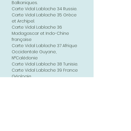
Balkaniques.
Carte Vidal Lablache 34 Russie.
Carte Vidal Lablache 35 Grèce
et Archipel.
Carte Vidal Lablache 36
Madagascar et Indo-Chine
française
Carte Vidal Lablache 37 Afrique
Occidentale Guyane,
N°Calédonie
Carte Vidal Lablache 38 Tunisie.
Carte Vidal Lablache 39 France
Géologie
Carte Vidal Lablache 40
Cochinchine
Carte Vidal Lablache 41
Département d'Oran
Carte Vidal Lablache 42
Département d'Alger
Carte Vidal Lablache 43
Département de Constantine