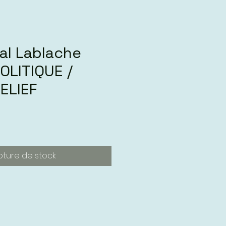
al Lablache
OLITIQUE /
ELIEF
pture de stock