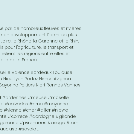
ersé par de nombreux fleuves et rivières
t son développement. Parmi les plus
 Loire, le Rhône, la Garonne et le Rhin.
 pour l’agriculture, le transport et
relient les régions entre elles et
elle de la France.
seille Valence Bordeaux Toulouse
au Nice Lyon Rodez Nimes Avignon
Bayonne Poitiers Niort Rennes Vannes
d #ardennes #meuse #moselle
ne #calvados #orne #mayenne
vienne #cher #allier #nievre
ente #correze #dordogne #gironde
#garonne #pyrennees #ariege #tarn
ucluse #savoie …