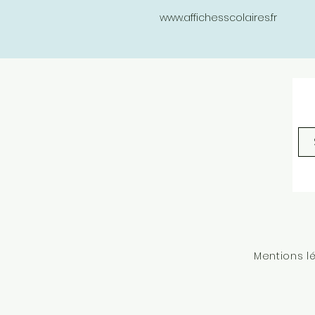
www.affichesscolaires.fr
Mentions l