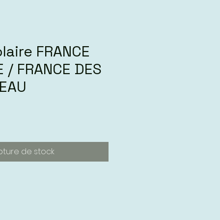
olaire FRANCE
E / FRANCE DES
’EAU
pture de stock