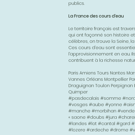
publics.
La France des cours d’eau
Le territoire français est trav
qui ont façonné son histoire e
célèbres, on trouve la Seine, la
Ces cours d’eau sont essentiels
l’approvisionnement en eau. Ils 
contribuent à la richesse natur
Paris Amiens Tours Nantes Mar
Vannes Orléans Montpellier P
Draguignan Toulon Perpignan 
Quimper
#pasdecalais #somme #nor
#vosges #aube #yonne #ais
#manche #morbihan #vendee #
« saone #doubs #jura #char
#landes #lot #cantal #gard 
#lozere #ardeche #drome #va