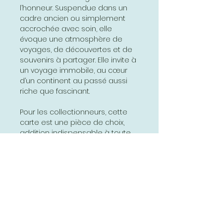
l’honneur. Suspendue dans un
cadre ancien ou simplement
accrochée avec soin, elle
évoque une atmosphère de
voyages, de découvertes et de
souvenirs à partager. Elle invite à
un voyage immobile, au cœur
d’un continent au passé aussi
riche que fascinant.
Pour les collectionneurs, cette
carte est une pièce de choix,
addition indispensable à toute
collection d’objets vintage liés à
l’éducation et à la cartographie.
Sa rareté et son excellent état la
rendent précieuse et
recherchée, témoignant d’un
savoir-faire graphique et
scientifique d’une époque
désormais révolue. Elle sera un