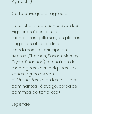
Plymouth).
Carte physique et agricole :
Le relief est représenté avec les
Highlands écossais, les
montagnes galloises, les plaines
anglaises et les collines
irlandaises. Les principales
rivières (Thames, Severn, Mersey,
Clyde, Shannon) et chaînes de
montagnes sont indiquées. Les
zones agricoles sont
différenciées selon les cultures
dominantes (élevage, céréales,
pommes de terre, etc.).
Légende :
- Capitales et grandes villes
- Réseaux ferroviaires et ports
- Ressources naturelles et