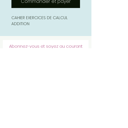
Commander et payer
CAHIER EXERCICES DE CALCUL
ADDITION
Abonnez-vous et soyez au courant
de nos dernières promotions
S'abonner
Politique de confidentialité