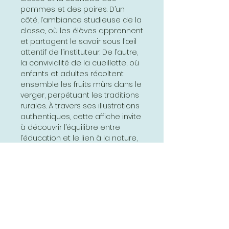
pommes et des poires. D’un
côté, l’ambiance studieuse de la
classe, où les élèves apprennent
et partagent le savoir sous l’œil
attentif de l’instituteur. De l’autre,
la convivialité de la cueillette, où
enfants et adultes récoltent
ensemble les fruits mûrs dans le
verger, perpétuant les traditions
rurales. À travers ses illustrations
authentiques, cette affiche invite
à découvrir l’équilibre entre
l’éducation et le lien à la nature,
tout en apportant une touche
rétro et pédagogique à votre
décoration.
www.affichesscolaires.fr
Dimensions : 62 x 51 cm