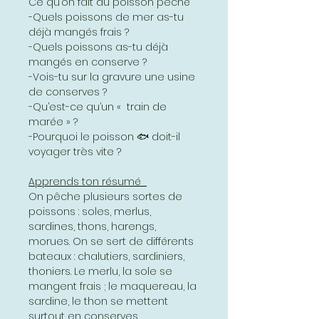
Ce qu’on fait du poisson pêché
-Quels poissons de mer as-tu
déjà mangés frais ?
-Quels poissons as-tu déjà
mangés en conserve ?
-Vois-tu sur la gravure une usine
de conserves ?
-Qu’est-ce qu’un « train de
marée » ?
-Pourquoi le poisson 🐟 doit-il
voyager très vite ?
Apprends ton résumé
On pêche plusieurs sortes de
poissons : soles, merlus,
sardines, thons, harengs,
morues. On se sert de différents
bateaux : chalutiers, sardiniers,
thoniers. Le merlu, la sole se
mangent frais ; le maquereau, la
sardine, le thon se mettent
surtout en conserves.