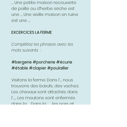
….. Une petite maison recouverte
de paille ou d’herbe sèche est
une ….. Une vieille maison en ruine
est une …..
EXCERCICES LA FERME
Complétez les phrases avec les
mots suivants :
#bergerie #porcherie #écurie
#étable #clapier #poulailler
Visitons la ferme. Dans l’….. nous
trouvons des bœufs, des vaches.
Les chevaux sont attachés dans
l’…….. Les moutons sont enfermés
dans la ….. Dans la ……., les pors et
les porcelets grognent. Les
poules, les dindons, les pintades
ont abandonné leur ……. Les lapins