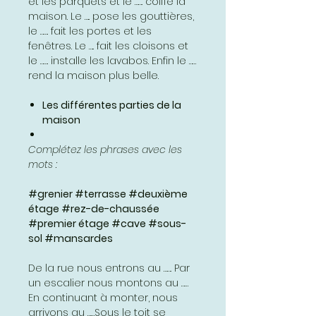
et les parquets et le ……. coiffe la
maison. Le ….. pose les gouttières,
le ……. fait les portes et les
fenêtres. Le ….. fait les cloisons et
le ……. installe les lavabos. Enfin le ……
rend la maison plus belle.
Les différentes parties de la
maison
Complétez les phrases avec les
mots :
#grenier #terrasse #deuxième
étage #rez-de-chaussée
#premier étage #cave #sous-
sol #mansardes
De la rue nous entrons au ……. Par
un escalier nous montons au ……
En continuant à monter, nous
arrivons au ……Sous le toit se