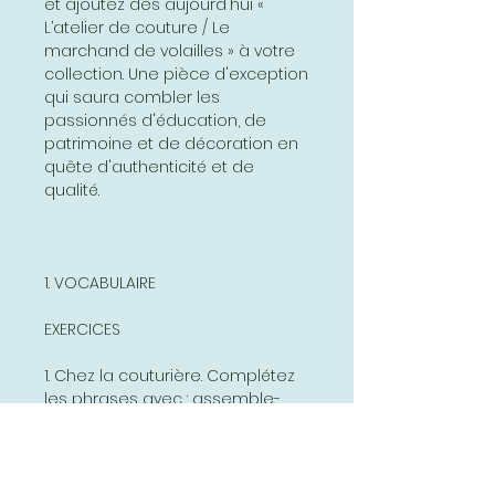
et ajoutez dès aujourd'hui «
L’atelier de couture / Le
marchand de volailles » à votre
collection. Une pièce d'exception
qui saura combler les
passionnés d'éducation, de
patrimoine et de décoration en
quête d'authenticité et de
qualité.
1. VOCABULAIRE
EXERCICES
1. Chez la couturière. Complétez
les phrases avec : assemble-
faufilant – confectionne-
essayage- bâtit- retouches-
défaufile machine à coudre-
repasse