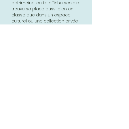
patrimoine, cette affiche scolaire
trouve sa place aussi bien en
classe que dans un espace
culturel ou une collection privée.
Sa qualité d’impression et la
richesse de son contenu en font
un outil de médiation idéal pour
aborder les thématiques des
industries diverses et des
chemins de fer.
En valorisant la mémoire
collective et le patrimoine
éducatif, cette affiche contribue
à préserver et à transmettre
l’histoire industrielle de la France.
En somme, cette affiche scolaire
est un support incontournable
pour comprendre les
transformations majeures qui