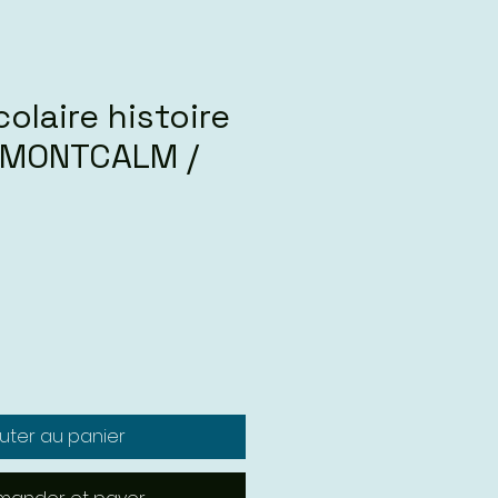
colaire histoire
 MONTCALM /
uter au panier