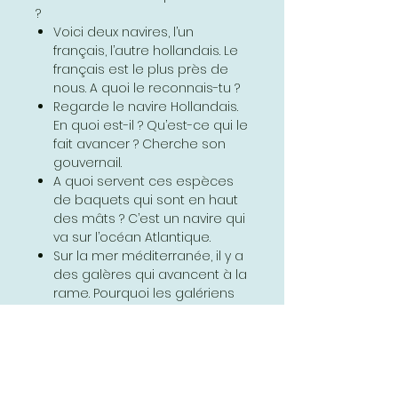
?
Voici deux navires, l’un
français, l’autre hollandais. Le
français est le plus près de
nous. A quoi le reconnais-tu ?
Regarde le navire Hollandais.
En quoi est-il ? Qu’est-ce qui le
fait avancer ? Cherche son
gouvernail.
A quoi servent ces espèces
de baquets qui sont en haut
des mâts ? C’est un navire qui
va sur l’océan Atlantique.
Sur la mer méditerranée, il y a
des galères qui avancent à la
rame. Pourquoi les galériens
sont-ils malheureux ?
2-Jean Bart
Louis Quatorze aime beaucoup