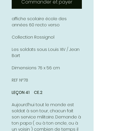
Commander et payer
affiche scolaire école des
années 60 recto verso
Collection Rossignol
Les soldats sous Louis XIV / Jean
Bart
Dimensions 76 x 56 cm
REF Nº78
LEÇON 41 CE.2
Aujourd’hui tout le monde est
soldat à son tour, chacun fait
son service militaire. Demande à
ton papa ( ou à ton oncle, ou à
un voisin ) combien de temps il