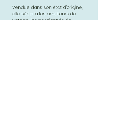
Vendue dans son état d’origine,
elle séduira les amateurs de
vintage, les passionnés de
patrimoine ou toute personne à
la recherche d’une idée déco
qui a du sens et de l’histoire.
Offrez-vous un morceau du
passé avec cette affiche
scolaire, et laissez la magie de
l’éducation d’antan s’inviter chez
vous !
www.affichesscolaires.fr
Abonnez-vous et soyez au courant
de nos dernières promotions