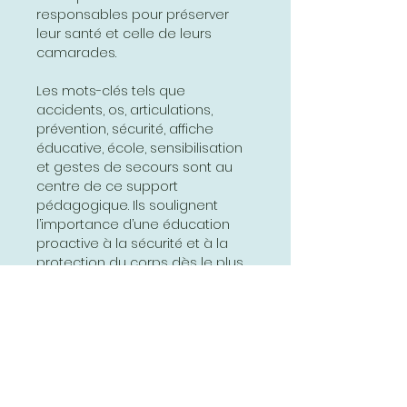
responsables pour préserver
leur santé et celle de leurs
camarades.
Les mots-clés tels que
accidents, os, articulations,
prévention, sécurité, affiche
éducative, école, sensibilisation
et gestes de secours sont au
centre de ce support
pédagogique. Ils soulignent
l’importance d’une éducation
proactive à la sécurité et à la
protection du corps dès le plus
jeune âge.
En somme, l’affiche « Les
accidents » – avec son recto
dédié aux os et aux articulations
– s’impose comme un outil
essentiel pour former les élèves