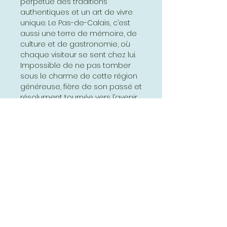
perpétue des traditions
authentiques et un art de vivre
unique. Le Pas-de-Calais, c’est
aussi une terre de mémoire, de
culture et de gastronomie, où
chaque visiteur se sent chez lui.
Impossible de ne pas tomber
sous le charme de cette région
généreuse, fière de son passé et
résolument tournée vers l’avenir.
#dunkerque #calais #boulogne
#lille #saintomer #
www.affichesscolaires.fr
Abonnez-vous et soyez au courant
de nos dernières promotions