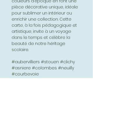
couleurs d’époque en font une
pièce décorative unique, idéale
pour sublimer un intérieur ou
enrichir une collection. Cette
carte, à la fois pédagogique et
artistique, invite à un voyage
dans le temps et célèbre la
beauté de notre héritage
scolaire.
#aubervilliers #stouen #clichy
#asniere #colombes #neuilly
#courbevoie
#boulognebillancourt #issy
#vanves #malakoff #montrouge
#kremlinbicetre #ivry
#charenton #vincennes
#montreuil #bagnolet #pantin …
www.affichesscolaires.fr