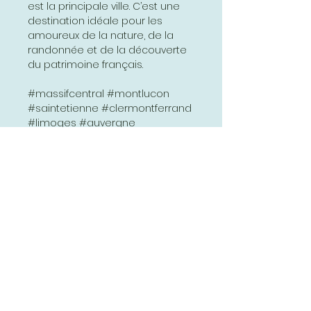
est la principale ville. C’est une
destination idéale pour les
amoureux de la nature, de la
randonnée et de la découverte
du patrimoine français.
#massifcentral #montlucon
#saintetienne #clermontferrand
#limoges #auvergne
#cevennes #aurillac #limousin
#causses #toulouse #beziers
#montpellier #nimes #lyon
www.affichesscolaires.fr
Abonnez-vous et soyez au courant
de nos dernières promotions