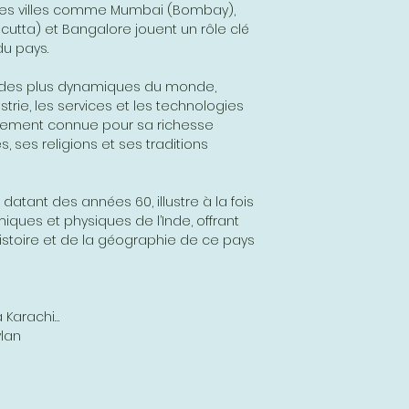
 des villes comme Mumbai (Bombay),
cutta) et Bangalore jouent un rôle clé
du pays.
e des plus dynamiques du monde,
ustrie, les services et les technologies
galement connue pour sa richesse
s, ses religions et ses traditions
datant des années 60, illustre à la fois
iques et physiques de l’Inde, offrant
istoire et de la géographie de ce pays
 Karachi…
lan