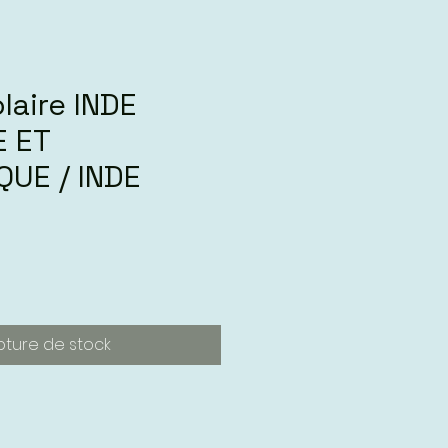
laire INDE
E ET
UE / INDE
E
pture de stock