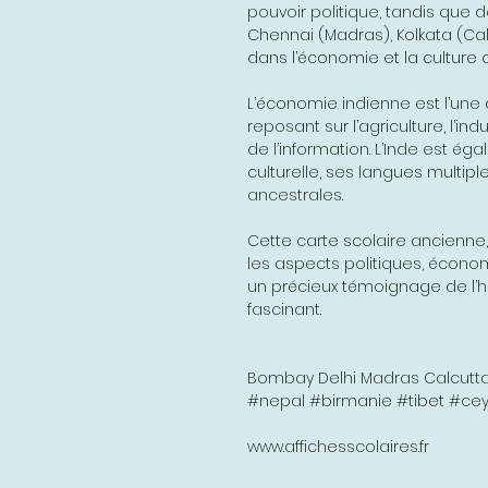
pouvoir politique, tandis que
Chennai (Madras), Kolkata (Cal
dans l’économie et la culture 
L’économie indienne est l’un
reposant sur l’agriculture, l’ind
de l’information. L’Inde est é
culturelle, ses langues multiple
ancestrales.
Cette carte scolaire ancienne, 
les aspects politiques, économ
un précieux témoignage de l’h
fascinant.
Bombay Delhi Madras Calcutta
#nepal #birmanie #tibet #cey
www.affichesscolaires.fr