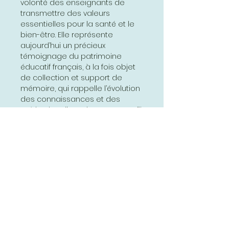
volonté des enseignants de
transmettre des valeurs
essentielles pour la santé et le
bien-être. Elle représente
aujourd’hui un précieux
témoignage du patrimoine
éducatif français, à la fois objet
de collection et support de
mémoire, qui rappelle l’évolution
des connaissances et des
méthodes d’enseignement au fil
des générations.
www.affichesscolaires.fr
Abonnez-vous et soyez au courant
de nos dernières promotions