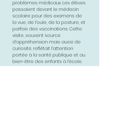
problèmes médicaux. Les élèves
passaient devant le médecin
scolaire pour des examens de
la vue, de l’ouïe, de la posture, et
parfois des vaccinations. Cette
visite, souvent source
d’appréhension mais aussi de
curiosité, reflétait l’attention
portée à la santé publique et au
bien-être des enfants à l’école.
Elle reste un souvenir marquant
pour de nombreuses
générations.
www.affichesscolaires.fr
Abonnez-vous et soyez au courant
de nos dernières promotions