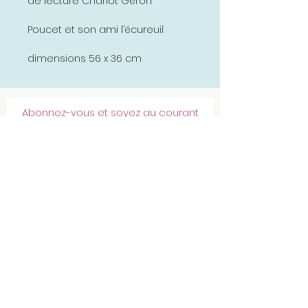
de lecture Charlot Géron
Poucet et son ami l’écureuil
dimensions 56 x 36 cm
Abonnez-vous et soyez au courant
de nos dernières promotions
S'abonner
Politique de confidentialité