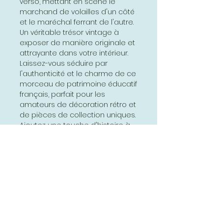
verso, mettant en scène le
marchand de volailles d'un côté
et le maréchal ferrant de l'autre.
Un véritable trésor vintage à
exposer de manière originale et
attrayante dans votre intérieur.
Laissez-vous séduire par
l'authenticité et le charme de ce
morceau de patrimoine éducatif
français, parfait pour les
amateurs de décoration rétro et
de pièces de collection uniques.
Ajoutez une touche d'histoire à
votre espace de vie avec cette
affiche qui raconte les métiers
d'antan et révèle toute la magie
de l'héritage scolaire.