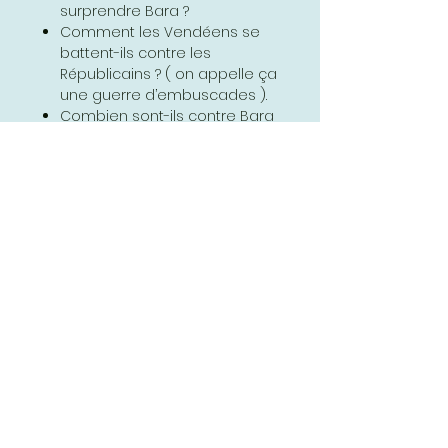
surprendre Bara ?
Comment les Vendéens se
battent-ils contre les
Républicains ? ( on appelle ça
une guerre d’embuscades ).
Combien sont-ils contre Bara
tout seul ?
Les Vendéens ont dit à Bara : crie
« Vive le Roi », Bara a crié : « Vive la
République ».
A-t-il été courageux ?
Qu’on fait alors les Vendéens
?
Les amis de Bara sont très en
colère. Que feront-ils quand ils
trouveront des Vendéens ?
Apprends ton résumé
Les Vendéens ne veulent pas de la
Révolution. Ils font aux Républicains