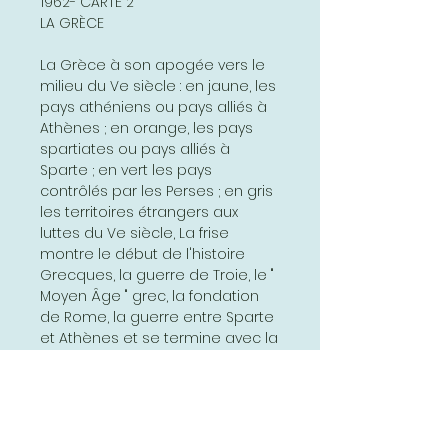
1962- CARTE 2
LA GRÈCE
La Grèce à son apogée vers le
milieu du Ve siècle : en jaune, les
pays athéniens ou pays alliés à
Athènes ; en orange, les pays
spartiates ou pays alliés à
Sparte ; en vert les pays
contrôlés par les Perses ; en gris
les territoires étrangers aux
luttes du Ve siècle, La frise
montre le début de l'histoire
Grecques, la guerre de Troie, le "
Moyen Âge " grec, la fondation
de Rome, la guerre entre Sparte
et Athènes et se termine avec la
conquête de la Grèce par les
Romains. En incrustation : la
France et la Grèce à la même
échelle.