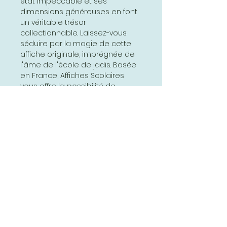
état impeccable et ses
dimensions généreuses en font
un véritable trésor
collectionnable. Laissez-vous
séduire par la magie de cette
affiche originale, imprégnée de
l'âme de l'école de jadis. Basée
en France, Affiches Scolaires
vous offre la possibilité de
ramener chez vous un morceau
d'histoire éducative française,
avec la garantie d'une pièce
authentique et chargée
d'émotion. Ajoutez une touche
d'élégance vintage à votre
intérieur et laissez-vous envoûter
par le charme intemporel de
cette affiche exceptionnelle.
www.affichesscolaires.fr