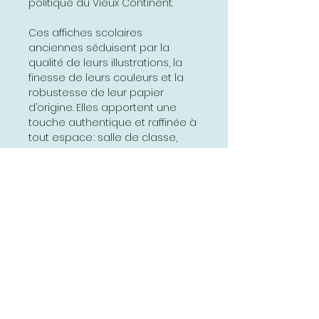
politique du Vieux Continent.
Ces affiches scolaires
anciennes séduisent par la
qualité de leurs illustrations, la
finesse de leurs couleurs et la
robustesse de leur papier
d’origine. Elles apportent une
touche authentique et raffinée à
tout espace : salle de classe,
bureau, bibliothèque ou salon.
Parfaites pour les passionnés
d’histoire, de géographie ou de
décoration vintage, elles invitent
au voyage et à la découverte,
tout en valorisant le patrimoine
éducatif français.
Offrez-vous un morceau
d’histoire avec ces affiches
uniques, véritables œuvres d’art
pédagogiques qui traversent le