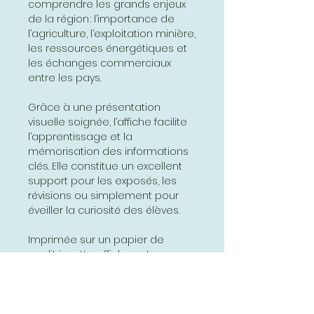
comprendre les grands enjeux
de la région : l’importance de
l’agriculture, l’exploitation minière,
les ressources énergétiques et
les échanges commerciaux
entre les pays.
Grâce à une présentation
visuelle soignée, l’affiche facilite
l’apprentissage et la
mémorisation des informations
clés. Elle constitue un excellent
support pour les exposés, les
révisions ou simplement pour
éveiller la curiosité des élèves.
Imprimée sur un papier de
qualité, cette affiche est conçue
pour durer et résister à une
utilisation régulière en classe ou
à la maison. Son format pratique
permet de l’accrocher